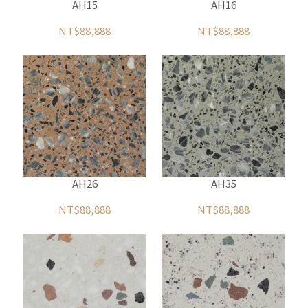
AH15
AH16
NT$88,888
NT$88,888
AH26
AH35
NT$88,888
NT$88,888