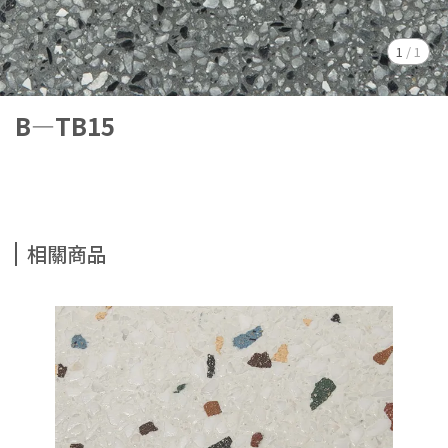
1
/
1
B—TB15
相關商品