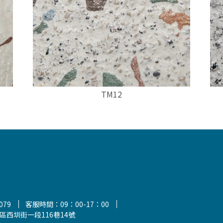
TM12
079
客服時間：09：00-17：00
區西圳街一段116巷14號