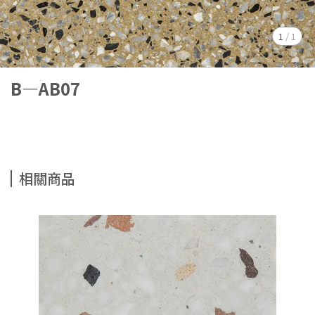
1
/
1
B—AB07
相關商品